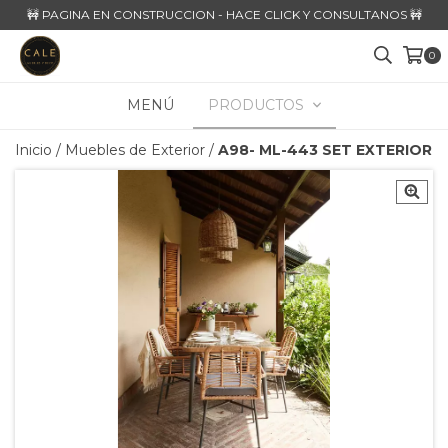
🚧 PAGINA EN CONSTRUCCION - HACE CLICK Y CONSULTANOS 🚧
0
MENÚ
PRODUCTOS
Inicio
/
Muebles de Exterior
/
A98- ML-443 SET EXTERIOR