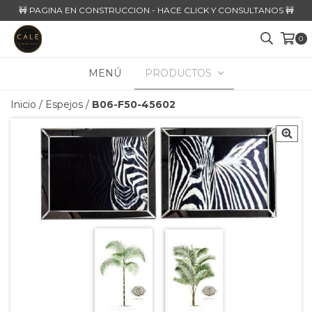
🚧 PAGINA EN CONSTRUCCION - HACE CLICK Y CONSULTANOS 🚧
0
MENÚ
PRODUCTOS
Inicio
/
Espejos
/
B06-F50-45602