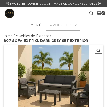
🚧 PAGINA EN CONSTRUCCION - HACE CLICK Y CONSULTANOS 🚧
0
MENÚ
PRODUCTOS
Inicio
/
Muebles de Exterior
/
B07-SOFA-EXT-1 XL DARK GREY SET EXTERIOR