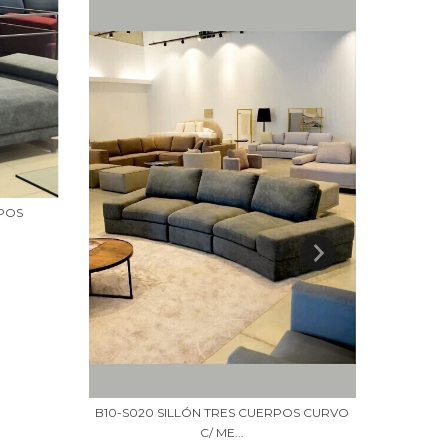
B25-C
RPOS
B10-S020 SILLÓN TRES CUERPOS CURVO
C/ ME...