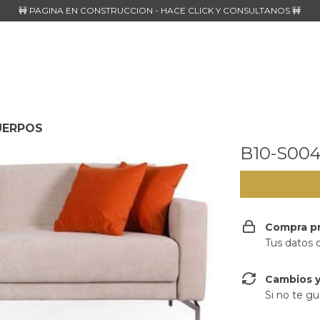
🚧 PAGINA EN CONSTRUCCION - HACE CLICK Y CONSULTANOS 🚧
UERPOS
B10-S00
Compra p
Tus datos 
Cambios y
Si no te gu