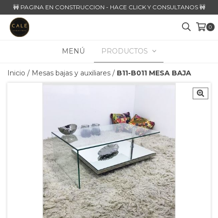
🚧 PAGINA EN CONSTRUCCION - HACE CLICK Y CONSULTANOS 🚧
0
MENÚ
PRODUCTOS
Inicio
/
Mesas bajas y auxiliares
/
B11-B011 MESA BAJA