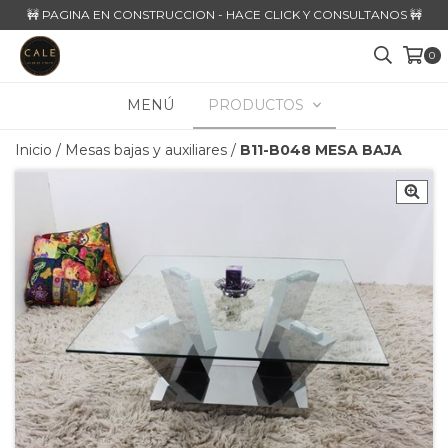
🚧 PAGINA EN CONSTRUCCION - HACE CLICK Y CONSULTANOS 🚧
0
MENÚ
PRODUCTOS
Inicio
/
Mesas bajas y auxiliares
/
B11-B048 MESA BAJA