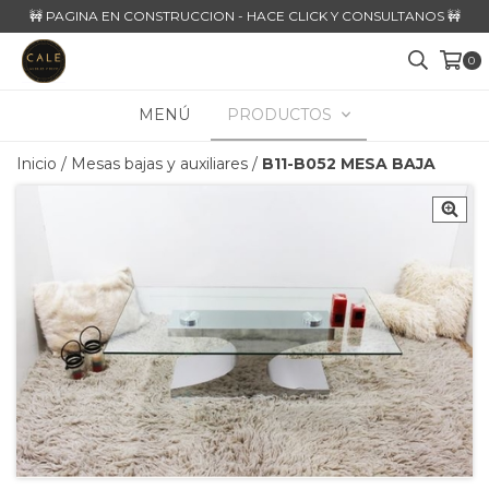
🚧 PAGINA EN CONSTRUCCION - HACE CLICK Y CONSULTANOS 🚧
0
MENÚ
PRODUCTOS
Inicio
/
Mesas bajas y auxiliares
/
B11-B052 MESA BAJA