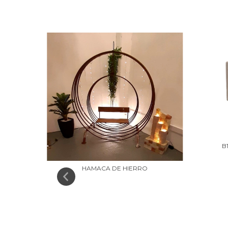
B
HAMACA DE HIERRO
S