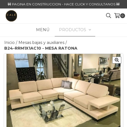
🚧 PAGINA EN CONSTRUCCION - HACE CLICK Y CONSULTANOS 🚧
0
MENÚ
PRODUCTOS
Inicio
/
Mesas bajas y auxiliares
/
B24-RRM1X1AC10 - MESA RATONA