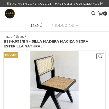
🚧 PAGINA EN CONSTRUCCION - HACE CLICK Y CONSULTANOS 🚧
0
MENÚ
PRODUCTOS
Inicio
/
Sillas
/
B33-K692/BN - SILLA MADERA MACIZA NEGRA
ESTERILLA NATURAL
11
%
OFF