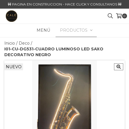
🚧 PAGINA EN CONSTRUCCION - HACE CLICK Y CONSULTANOS 🚧
0
MENÚ
PRODUCTOS
Inicio
/
Deco
/
I01-CU-DG531-CUADRO LUMINOSO LED SAXO
DECORATIVO NEGRO
NUEVO