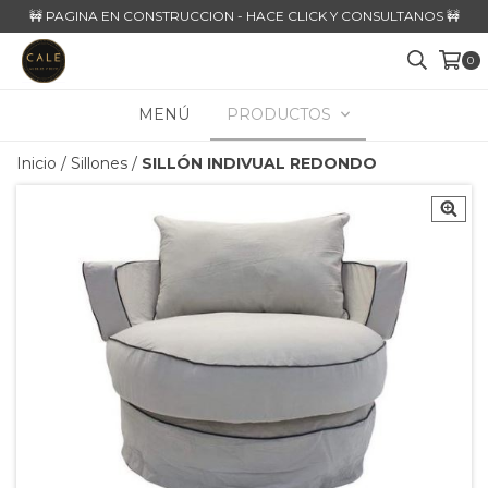
🚧 PAGINA EN CONSTRUCCION - HACE CLICK Y CONSULTANOS 🚧
0
MENÚ
PRODUCTOS
Inicio
/
Sillones
/
SILLÓN INDIVUAL REDONDO