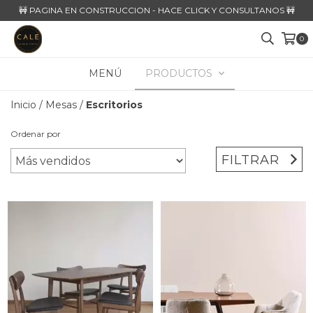
🚧 PAGINA EN CONSTRUCCION - HACE CLICK Y CONSULTANOS 🚧
0
MENÚ
PRODUCTOS
Inicio
/
Mesas
/
Escritorios
Ordenar por
FILTRAR