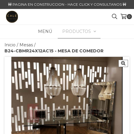
🚧 PAGINA EN CONSTRUCCION - HACE CLICK Y CONSULTANOS 🚧
0
MENÚ
PRODUCTOS
Inicio
/
Mesas
/
B24-CBMR24X12AC15 - MESA DE COMEDOR