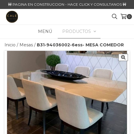
🚧 PAGINA EN CONSTRUCCION - HACE CLICK Y CONSULTANOS 🚧
0
MENÚ
PRODUCTOS
Inicio
/
Mesas
/
B31-94036002-6ess- MESA COMEDOR