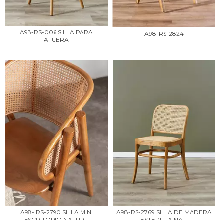
A98-RS-006 SILLA PARA
A98-RS-2824
AFUERA
A98- RS-2790 SILLA MINI
A98-RS-2769 SILLA DE MADERA
ESCRITORIO NATUR...
ESTERILLA NA...