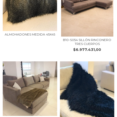
ALMOHADONES MEDIDA 45X45
B10-S054 SILLÓN RINCONERO
TRES CUERPOS
$6.977.431,00