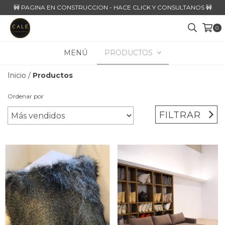
🚧 PAGINA EN CONSTRUCCION - HACE CLICK Y CONSULTANOS 🚧
0
MENÚ
PRODUCTOS
Inicio
/
Productos
Ordenar por
FILTRAR